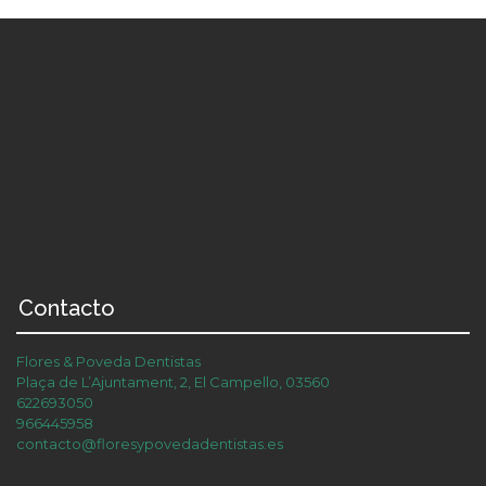
Contacto
Flores & Poveda Dentistas
Plaça de L’Ajuntament, 2, El Campello, 03560
622693050
966445958
contacto@floresypovedadentistas.es