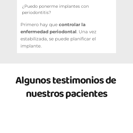
implantes
El tabaco 
reduce la tasa de éxito
 ayuda, pero no sustituye la 
 y 
¿Puedo ponerme implantes con 
higiene mecánica. Revisiones 
aumenta riesgo de periimplantitis. 
periodontitis?
profesionales 1–2 veces/año.
Recomendamos dejarlo (al menos antes 
Primero hay que 
controlar la 
y después de la cirugía).
enfermedad periodontal
. Una vez 
estabilizada, se puede planificar el 
implante.
Algunos testimonios de 
nuestros pacientes