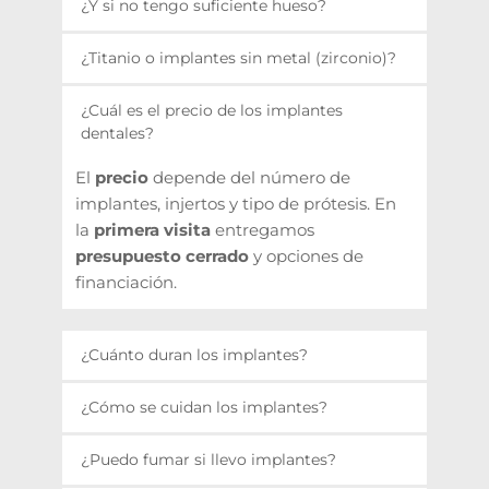
¿Y si no tengo suficiente hueso?
mismo día del implante. Depende de la 
estabilidad inicial y del estado del hueso. 
Podemos realizar 
injerto óseo
 o 
¿Titanio o implantes sin metal (zirconio)?
Lo confirmamos tras el diagnóstico.
elevación de seno (sinus lift)
 para 
recuperar volumen y colocar el implante 
El 
titanio
 es el estándar por evidencia y 
¿Cuál es el precio de los implantes 
con seguridad.
versatilidad. El 
zirconio
 (metal-free) es 
dentales?
opción en indicaciones estéticas 
El 
precio
 depende del número de 
concretas. Recomendamos según tu 
implantes, injertos y tipo de prótesis. En 
caso.
la 
primera visita
 entregamos 
presupuesto cerrado
 y opciones de 
financiación.
¿Cuánto duran los implantes?
Con buen cuidado, la tasa de éxito es 
¿Cómo se cuidan los implantes?
muy alta
 a largo plazo. La clave es 
higiene, controles periódicos y evitar el 
Cepillado, 
hilo/sedas superfloss
 e 
¿Puedo fumar si llevo implantes?
tabaco.
interdentales
. Un 
irrigador dental para 