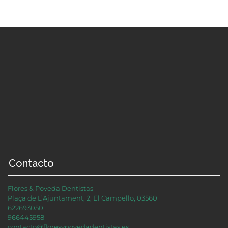
Contacto
Flores & Poveda Dentistas
Plaça de L’Ajuntament, 2, El Campello, 03560
622693050
966445958
contacto@floresypovedadentistas.es