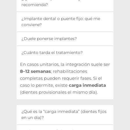
recomienda?
Es una raíz artificial (generalmente de 
¿Implante dental o puente fijo: qué me 
titanio) que sustituye al diente perdido y 
conviene?
sostiene una corona fija. Se recomienda 
El 
implante
 no desgasta dientes vecinos 
para ausencias unitarias, puentes cortos o 
¿Duele ponerse implantes?
y mantiene el hueso; el 
puente
 puede ser 
rehabilitaciones completas.
más rápido si las piezas adyacentes 
Con anestesia local (y sedación si lo 
¿Cuánto tarda el tratamiento?
necesitan coronas. Lo valoramos en tu 
deseas) el procedimiento es 
indoloro
. 
estudio inicial.
Tras la cirugía puede haber molestias 
En casos unitarios, la integración suele ser 
leves 24–72 h que se controlan con 
8–12 semanas
; rehabilitaciones 
medicación.
completas pueden requerir fases. Si el 
caso lo permite, existe 
carga inmediata
(dientes provisionales el mismo día).
¿Qué es la “carga inmediata” (dientes fijos 
en un día)?
Colocar una prótesis provisional fija el 