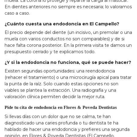
muela. La corona lo protege y reparte la carga al masticar.
En dientes anteriores no siempre es necesaria; lo valoramos
caso a caso.
¿Cuánto cuesta una endodoncia en El Campello?
El precio depende del diente (un incisivo, un premolar o una
muela con varios conductos no son comparables) y de si
hace falta corona posterior. En la primera visita te damos un
presupuesto cerrado y te explicamos todo.
¿Y si la endodoncia no funciona, qué se puede hacer?
Existen segundas oportunidades: una reendodoncia
(rehacer el tratamiento) o una microcirugía apical para tratar
la punta de la raíz. Solo cuando estas opciones no son
viables se plantea la extracción. Una radiografía y una
valoración clínica permiten decidir la mejor ruta.
Pide tu cita de endodoncia en Flores & Poveda Dentistas
Si llevas días con un dolor que no se calma, te han
diagnosticado una caries profunda o tu dentista te ha
hablado de hacer una endodoncia y prefieres una segunda
opinión, en Flores & Poveda Dentistas (El Campello,