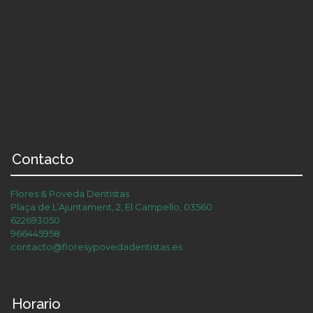
Contacto
Flores & Poveda Dentistas
Plaça de L’Ajuntament, 2, El Campello, 03560
622693050
966445958
contacto@floresypovedadentistas.es
Horario