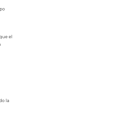
rpo
 que el
n
do la