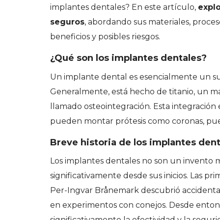
implantes dentales? En este artículo,
expl
seguros
, abordando sus materiales, proces
beneficios y posibles riesgos.
¿Qué son los implantes dentales?
Un implante dental es esencialmente un susti
Generalmente, está hecho de titanio, un ma
llamado osteointegración. Esta integración 
pueden montar prótesis como coronas, pue
Breve historia de los implantes den
Los implantes dentales no son un invento 
significativamente desde sus inicios. Las p
Per-Ingvar Brånemark descubrió accidental
en experimentos con conejos. Desde entonc
significativamente la efectividad y la segur