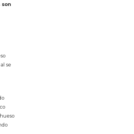
s son
eso
al se
do
eco
 hueso
ando