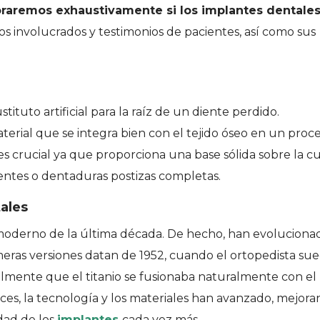
oraremos exhaustivamente si los implantes dentale
os involucrados y testimonios de pacientes, así como sus
tuto artificial para la raíz de un diente perdido.
terial que se integra bien con el tejido óseo en un proc
es crucial ya que proporciona una base sólida sobre la cu
ntes o dentaduras postizas completas.
tales
moderno de la última década. De hecho, han evoluciona
rimeras versiones datan de 1952, cuando el ortopedista su
mente que el titanio se fusionaba naturalmente con el
es, la tecnología y los materiales han avanzado, mejor
idad de los
implantes
cada vez más.