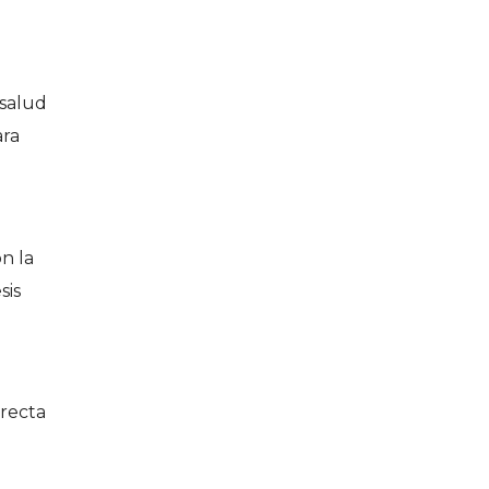
 salud
ara
n la
sis
rrecta